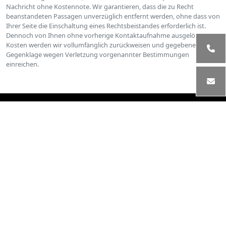
Nachricht ohne Kostennote. Wir garantieren, dass die zu Recht
beanstandeten Passagen unverzüglich entfernt werden, ohne dass von
Ihrer Seite die Einschaltung eines Rechtsbeistandes erforderlich ist.
Dennoch von Ihnen ohne vorherige Kontaktaufnahme ausgelöste
Kosten werden wir vollumfänglich zurückweisen und gegebenenfalls
Gegenklage wegen Verletzung vorgenannter Bestimmungen
einreichen.
SERVICE
KONTAKT
Aktuelle Angebote
Über mich
Deutschland
Kontakt
Aktuelle Angebote
Impressum
Ausland
Datenschutz
Landeshauptstadt
Widerrufsbelehrung
Magdeburg
Cookie Setup