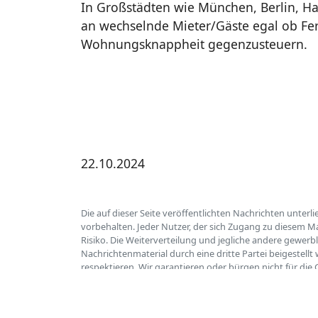
In Großstädten wie München, Berlin, H
an wechselnde Mieter/Gäste egal ob Fe
Wohnungsknappheit gegenzusteuern.
22.10.2024
Die auf dieser Seite veröffentlichten Nachrichten unte
vorbehalten. Jeder Nutzer, der sich Zugang zu diesem Ma
Risiko. Die Weiterverteilung und jegliche andere gewerb
Nachrichtenmaterial durch eine dritte Partei beigestell
respektieren. Wir garantieren oder bürgen nicht für die
auch in Webseiten auf die hier Bezug genommen wird. So
um eine entsprechende Nachricht ohne Kostennote. Wir 
eines Rechtsbeistandes erforderlich ist. Dennoch von