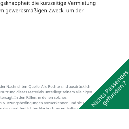
gsknappheit die kurzzeitige Vermietung
 dem gewerbsmäßigen Zweck, um der
Nichts Passende
gefunden ?
er Nachrichten-Quelle. Alle Rechte sind ausdrücklich
Nutzung dieses Materials unterliegt seinem alleinigen
ersagt. In den Fällen, in denen solches
fenden Nutzungsbedingungen anzuerkennen und sie zu
in den veröffentlichten Nachrichten enthalten sind, oder
er gesetzliche Bestimmungen verletzen, so bitten wir
nt werden, ohne dass von Ihrer Seite die Einschaltung
umfänglich zurückweisen und gegebenenfalls Gegenklage