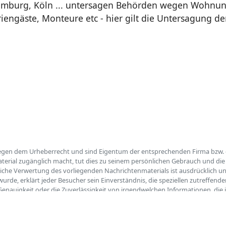
amburg, Köln ... untersagen Behörden wegen Wohnun
riengäste, Monteure etc - hier gilt die Untersagung
rliegen dem Urheberrecht und sind Eigentum der entsprechenden Firma bzw. d
terial zugänglich macht, tut dies zu seinem persönlichen Gebrauch und die 
liche Verwertung des vorliegenden Nachrichtenmaterials ist ausdrücklich unt
t wurde, erklärt jeder Besucher sein Einverständnis, die speziellen zutref
 Genauigkeit oder die Zuverlässigkeit von irgendwelchen Informationen, die 
llte der Inhalt oder die Aufmachung dieser Seiten fremde Rechte Dritter od
garantieren, dass die zu Recht beanstandeten Passagen unverzüglich entfer
 Ihnen ohne vorherige Kontaktaufnahme ausgelöste Kosten werden wir voll