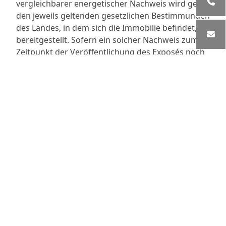
vergleichbarer energetischer Nachweis wird gemäß
den jeweils geltenden gesetzlichen Bestimmungen
des Landes, in dem sich die Immobilie befindet,
bereitgestellt. Sofern ein solcher Nachweis zum
Zeitpunkt der Veröffentlichung des Exposés noch
nicht vorliegt oder gesetzlich noch nicht erforderlich
ist, wird dieser spätestens im Rahmen einer
Besichtigung oder vor Abschluss eines Kaufvertrages
zur Einsicht vorgelegt.
Ausstattung
Die Wohnungen überzeugen durch eine exklusive und
moderne Ausstattung auf gehobenem Niveau.
Hochwertige Materialien, intelligente Gebäudetechnik
sowie energieeffiziente Lösungen sorgen für
maximalen Wohnkomfort, Sicherheit und Langlebigkeit.
Zu den Ausstattungsmerkmalen gehören großflächige