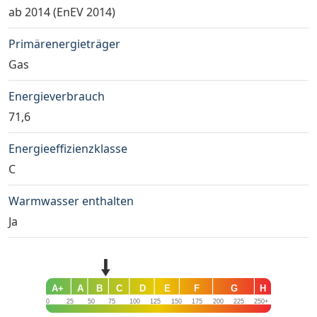
ab 2014 (EnEV 2014)
Primärenergieträger
Gas
Energieverbrauch
71,6
Energieeffizienzklasse
C
Warmwasser enthalten
Ja
A+
A
B
C
D
E
F
G
H
0
25
50
75
100
125
150
175
200
225
250+