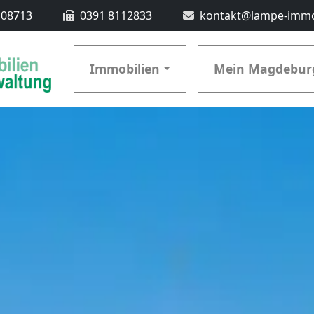
108713
0391 8112833
kontakt@lampe-immo
Immobilien
Mein Magdebur