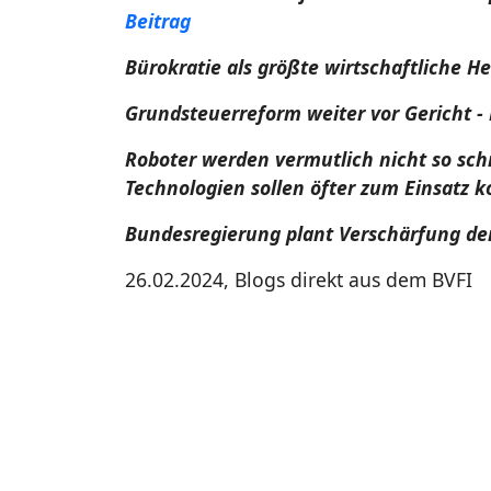
Beitrag
Bürokratie als größte wirtschaftliche He
Grundsteuerreform weiter vor Gericht -
Roboter werden vermutlich nicht so sch
Technologien sollen öfter zum Einsatz
Bundesregierung plant Verschärfung de
26.02.2024, Blogs direkt aus dem BVFI
Die auf dieser Seite veröffentlichten Nachrichten unt
Firma bzw. der Nachrichten-Quelle. Alle Rechte sind aus
Material zugänglich macht, tut dies zu seinem persönli
alleinigen Risiko. Die Weiterverteilung und jegliche a
ist ausdrücklich untersagt. In den Fällen, in denen solch
erklärt jeder Besucher sein Einverständnis, die spezie
respektieren. Wir garantieren oder bürgen nicht für die