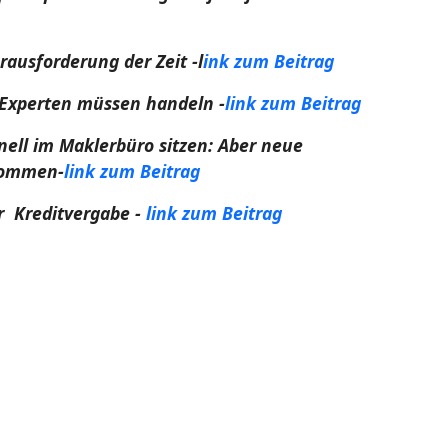
rausforderung der Zeit -l
ink zum Beitrag
 Experten müssen handeln -
link zum Beitrag
nell im Maklerbüro sitzen: Aber neue
 kommen-
link zum Beitrag
r Kreditvergabe -
link zum Beitrag
erliegen dem Urheberrecht und sind Eigentum der entsprechenden
drücklich vorbehalten. Jeder Nutzer, der sich Zugang zu diesem
chen Gebrauch und die Nutzung dieses Materials unterliegt seinem
ndere gewerbliche Verwertung des vorliegenden Nachrichtenmaterials
es Nachrichtenmaterial durch eine dritte Partei beigestellt wurde,
llen zutreffenden Nutzungsbedingungen anzuerkennen und sie zu
 Genauigkeit oder die Zuverlässigkeit von irgendwelchen