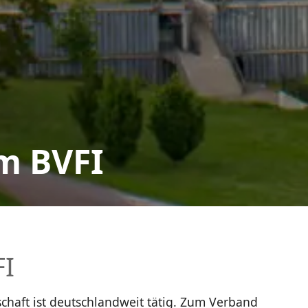
m BVFI
FI
haft ist deutschlandweit tätig. Zum Verband